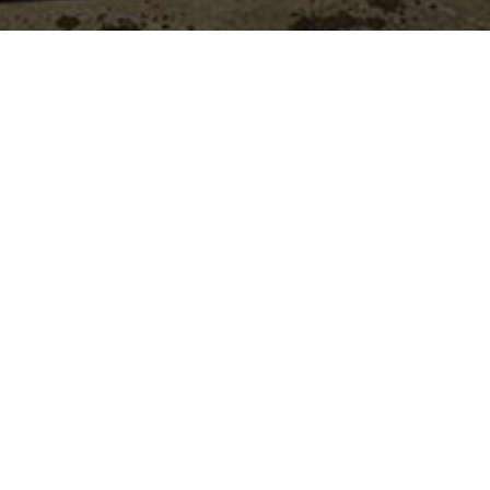
Welkom!
Cd consult bv ontwikkelt met meer dan 25 jaar ervaring
betonmachines met hydraulisch traploos variabele
breedten. Beperk uw investering en bespaar stevig op
werkuren door, met behulp van snelle en simpele
aanpassingen, volautomatisch te wisselen van
werkbreedte - vaak in slechts enkele minuten. Made in
Belgium!
Onze producten